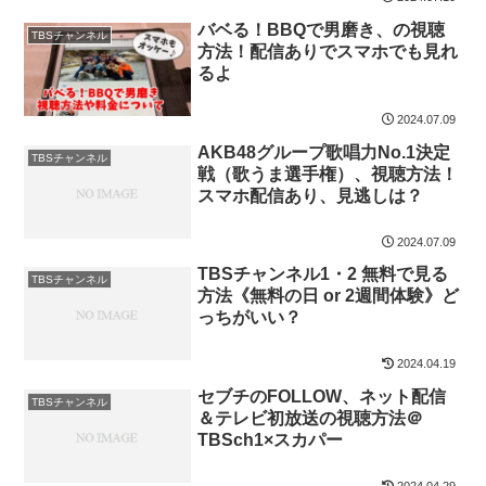
バベる！BBQで男磨き、の視聴
TBSチャンネル
方法！配信ありでスマホでも見れ
るよ
2024.07.09
AKB48グループ歌唱力No.1決定
TBSチャンネル
戦（歌うま選手権）、視聴方法！
スマホ配信あり、見逃しは？
2024.07.09
TBSチャンネル1・2 無料で見る
TBSチャンネル
方法《無料の日 or 2週間体験》ど
っちがいい？
2024.04.19
セブチのFOLLOW、ネット配信
TBSチャンネル
＆テレビ初放送の視聴方法＠
TBSch1×スカパー