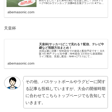
終わりました！また来年の戦いをお楽しみに！ 2024Ｊリ
ーグYBCルヴァンカップ 決勝#名古屋グランパス #アルビ
レックス新潟PK戦後攻5人目 名古屋グランパス#山岸祐
也 ◯@nge...
abemasonic.com
天皇杯
天皇杯(サッカー)どこで見れる？配信、テレビ中
継など視聴方法まとめ！
次回は遂に決勝！NHK総合での放送と配信予定です！ G大
阪 VS 神戸 テレビ生中継：NHK総合 13:50から放送開始
ライブ配信、見逃し配信：NHK+(プラス)にて
(adsbygoogle = window.adsbygoogle |...
abemasonic.com
その他、バスケットボールやラグビーに関す
る記事も投稿していますが、大会の開催時期
に合わせてこちらトップページでも告知して
いきます。