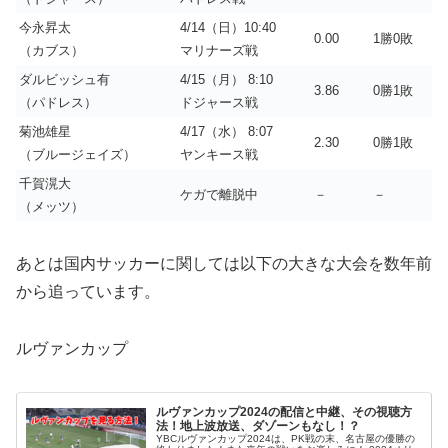
今永昇太
4/14（日）10:40
0.00
1勝0敗
（カブス）
マリナーズ戦
ダルビッシュ有
4/15（月） 8:10
3.86
0勝1敗
（パドレス）
ドジャース戦
菊池雄星
4/17（水） 8:07
2.30
0勝1敗
（ブルージェイズ）
ヤンキース戦
千賀滉大
ケガで離脱中
－
－
（メッツ）
あとは国内サッカーに関しては以下の大きな大会を数年前
から追っています。
ルヴァンカップ
ルヴァンカップ2024の配信と中継、その視聴方
法！地上波放送、ダゾーンもなし！？
YBCルヴァンカップ2024は、PK戦の末、名古屋の優勝の