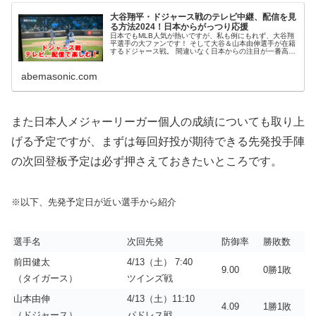
大谷翔平・ドジャース戦のテレビ中継、配信を見
る方法2024！日本からがっつり応援
日本でもMLB人気が熱いですが、私も例にもれず、大谷翔
平選手の大ファンです！ そして大谷＆山本由伸選手が在籍
するドジャース戦。 間違いなく日本からの注目が一番高い
チームですが、とにかく試合を見ないことには始まりませ
ん！ 当ページではそんなド...
abemasonic.com
また日本人メジャーリーガー個人の成績についても取り上
げる予定ですが、まずは毎回好投が期待できる先発投手陣
の次回登板予定は必ず押さえておきたいところです。
※以下、先発予定日が近い選手から紹介
選手名
次回先発
防御率
勝敗数
前田健太
4/13（土） 7:40
9.00
0勝1敗
（タイガース）
ツインズ戦
山本由伸
4/13（土）11:10
4.09
1勝1敗
（ドジャース）
パドレス戦