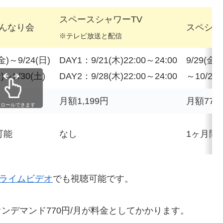
スペースシャワーTV
んなり会
スペシャ
※テレビ放送と配信
(金)～9/24(日)
DAY1：9/21(木)22:00～24:00
9/29(金)1
金)～9/30(土)
DAY2：9/28(木)22:00～24:00
～10/28日
月額1,199円
月額770
クロールできます
可能
なし
1ヶ月間
nプライムビデオ
でも視聴可能です。
オンデマンド770円/月が料金としてかかります。