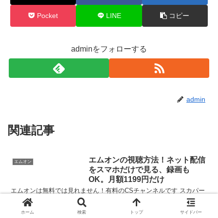
Pocket
LINE
コピー
adminをフォローする
admin
関連記事
エムオンの視聴方法！ネット配信
エムオン
をスマホだけで見る、録画も
OK。月額1199円だけ
エムオンは無料では見れません！有料のCSチャンネルです スカパー
での契約がおすすめで、料金は月額1,199円(税込)だけ －初月無料
で、翌月から料金発生する仕組み －特定の番組だけ見て1ヶ月で休止
ホーム
検索
トップ
サイドバー
もできるので安心 テレビでCS放送が見られる...