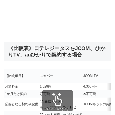
《比較表》日テレジータスをJCOM、ひか
りTV、auひかりで契約する場合
【比較項目】
スカパー
JCOM TV
月額料金
1,529円
4,368円～
1か月だけ契約
⭕可能
✖不可能
CS受信アンテナ
必要となる契約や設備
JCOMネットの契約
もしくはフレッツテレビ
スクロールできます
⭕ネット回線、wifiがあれば