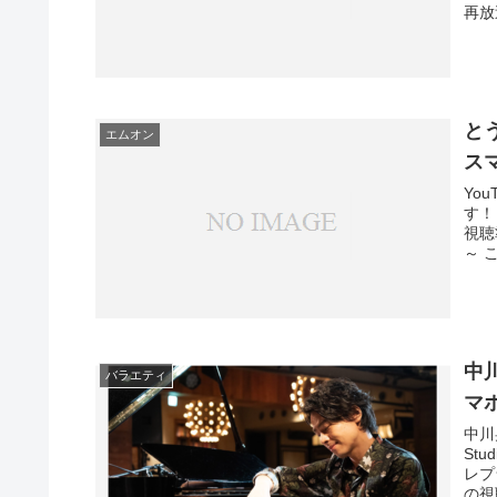
再放
とう
エムオン
ス
Yo
す！
視聴
～ 
中川
バラエティ
マ
中川
St
レプ
の視