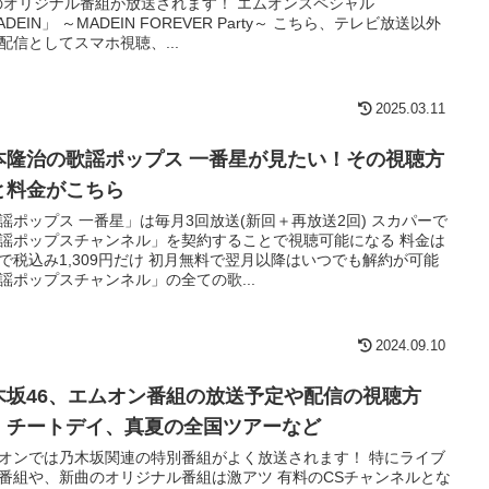
のオリジナル番組が放送されます！ エムオンスペシャル
ADEIN」 ～MADEIN FOREVER Party～ こちら、テレビ放送以外
配信としてスマホ視聴、...
2025.03.11
本隆治の歌謡ポップス 一番星が見たい！その視聴方
と料金がこちら
謡ポップス 一番星」は毎月3回放送(新回＋再放送2回) スカパーで
謡ポップスチャンネル」を契約することで視聴可能になる 料金は
で税込み1,309円だけ 初月無料で翌月以降はいつでも解約が可能
謡ポップスチャンネル」の全ての歌...
2024.09.10
木坂46、エムオン番組の放送予定や配信の視聴方
！チートデイ、真夏の全国ツアーなど
オンでは乃木坂関連の特別番組がよく放送されます！ 特にライブ
番組や、新曲のオリジナル番組は激アツ 有料のCSチャンネルとな