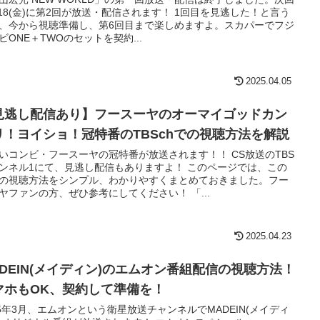
/18(金)に第2回が放送・配信されます！ 1回目を見逃した！と言う
、今から視聴準備し、第6回目まで楽しめますよ。スカパーでフジ
ビONE＋TWOのセットを契約...
2025.04.05
見逃し配信あり】フースーヤのオーマイゴッドカン
リ！ヨイショ！冠特番のTBSchでの視聴方法を解説
いコンビ・フースーヤの冠特番が放送されます！！ CS放送のTBS
ンネル1にて、見逃し配信もありますよ！ このページでは、この
の視聴方法をシンプル、わかりやすくまとめておきました。フー
ヤファンの方、ぜひ参考にしてください！ 「...
2025.04.23
ADEIN(メイディン)のエムオン番組配信の視聴方法！
マホもOK、契約して準備を！
25年3月、エムオンという衛星放送チャンネルでMADEIN(メイディ