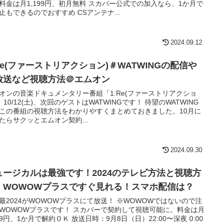
料金は月1,199円、初月無料 スカパー公式での加入なら、1か月で
止もできるのでおすすめ CSアンテナ...
2024.09.12
Re(ファーストリアクション)＃WATWINGの配信や
放送など視聴方法＠エムオン
オンの音楽ドキュメンタリー番組「1:Re(ファーストリアクショ
」 10/12(土)、次回のゲストはWATWINGです！ 待望のWATWING
この番組の視聴方法をわかりやすくまとめておきました。10月に
たらサクッとエムオン契約...
2024.09.30
ュージカルは最強です！2024のテレビ方法と視聴方
。WOWOWプラスですぐ見れる！スマホ配信は？
最2024がWOWOWプラスにて放送！ ※WOWOWではないので注
WOWOWプラスです！ スカパーで契約して視聴可能に。料金は月
199円、1か月で解約ＯＫ 放送日時：9月8日（日）22:00〜深夜 0:00