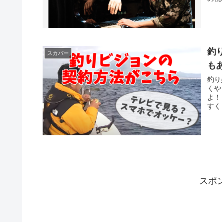
釣
スカパー
も
釣り
くや
よ！
すく
スポ