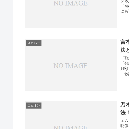
ン)
「M
にも
宮
スカパー
法
「歌
「歌
月額
「歌
乃
エムオン
法
エム
映像