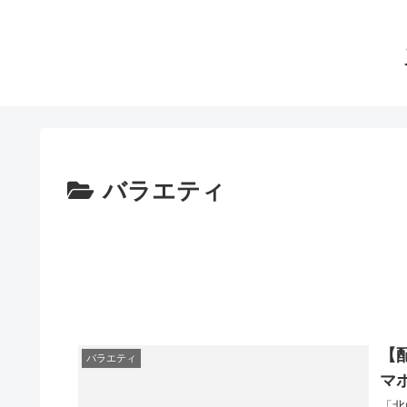
バラエティ
【
バラエティ
マ
「北