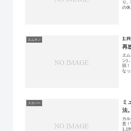
り、
の休
1:
エムオン
再
エム
ン)
回！
なっ
ミ
スカパー
法
カル
意！
1,