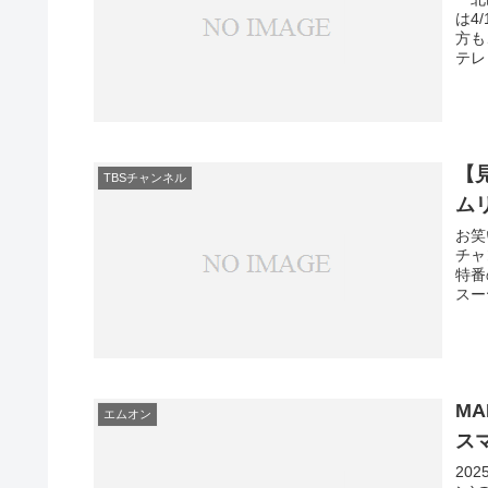
は4
方も
テレ
【
TBSチャンネル
ム
お笑
チャ
特番
スー
M
エムオン
ス
20