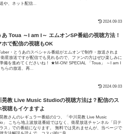
送や、ネット配信...
2024.09.03
あ Toua ～I am I～ エムオンSP番組の視聴方法！
マホで配信の視聴もOK
uTuber・とうあのスペシャル番組がエムオンで制作・放送されま
 衛星放送ですが配信でも見れるので、ファンの方はぜひ楽しみに
準備を進めてくださいね！ ★M-ON! SPECIAL 「Toua」 ～I am I
こちらの放送、再...
2024.09.03
晃教 Live Music Studioの視聴方法は？配信のス
ホ視聴もイケますよ
晃教さんのレギュラー番組の1つ、「中川晃教 Live Music
udio」 こちら地上波放送番組ではなく、衛星放送チャンネル「日テ
ラス」での番組になります。 無料では見れませんが、当ページで
聴方法解説を読んで、コスパ的に良...